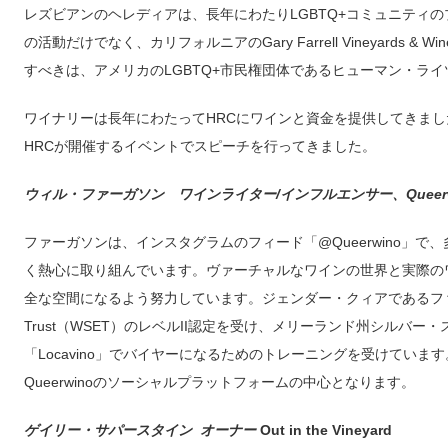
レズビアンのヘレディアは、長年にわたりLGBTQ+コミュニティ
の活動だけでなく、カリフォルニアのGary Farrell Vineyards
すべきは、アメリカのLGBTQ+市民権団体であるヒューマン・ラ
ワイナリーは長年にわたってHRCにワインと資金を提供してきま
HRCが開催するイベントでスピーチを行ってきました。
ウィル・ファーガソン ワインライター/インフルエンサー、Queerw
ファーガソンは、インスタグラムのフィード「@Queerwino」
く熱心に取り組んでいます。ヴァーチャルなワインの世界と実際のワ
全な空間になるよう努力しています。ジェンダー・クィアであるファーガソンは、W
Trust（WSET）のレベルII認定を受け、メリーランド州シルバ
「Locavino」でバイヤーになるためのトレーニングを受けていま
Queerwinoのソーシャルプラットフォームの中心となります。
ゲイリー・サパースタイン オーナー
Out in the Vineyard