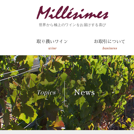
世界から極上のワインをお届けする喜び
取り扱いワイン
お取引について
wine
business
Topics
News