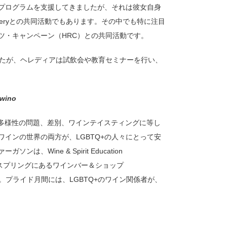
のプログラムを支援してきましたが、それは彼女自身
 & Wineryとの共同活動でもあります。その中でも特に注目
イツ・キャンペーン（HRC）との共同活動です。
したが、ヘレディアは試飲会や教育セミナーを行い、
ino
で、多様性の問題、差別、ワインテイスティングに等し
インの世界の両方が、LGBTQ+の人々にとって安
ine & Spirit Education
ー・スプリングにあるワインバー＆ショップ
す。プライド月間には、LGBTQ+のワイン関係者が、