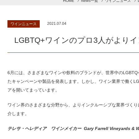
HOME
News一覧
ワインニュース
2021.07.04
ワインニュース
LGBTQ+ワインのプロ3人がより
6月には、さまざまなワインや飲料のブランドが、世界中のLGBT
たキャンペーンや製品を発表します。しかし、ワイン業界で働くLG
アを開いてまっています。
ワイン界のさまざまな分野から、よりインクルーシブな業界づくりに
介します。
テレサ・ヘレディア ワインメイカー Gary Farrell Vineyards & Wi