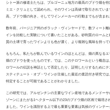
シトー派の修道士たちは、ブルゴーニュ地方の最高のブドウ畑を特
ミエ・クリュとして認められ、そのワインは高値で取引されていま
高、ブドウ畑の向き、そしてワインメーカーの行動までもが含まれ
数年前、バージニア州のポラック・ヴィンヤードで、数フィート離
インを比較した実験について書いたことがある。砂利質のロームと
質の土壌で育ったワインよりも色が濃く、より複雑な風味を持って
もちろん、私たちが飲んでいるワインのほとんどは、畑の異なるエ
畑のブドウを使ったものです。では、このテロワールという概念は
ロワールの伝説を神話として否定したり、証明したりするためにテ
スティテュート・オブ・ワインが主催した最近の査読付き研究では
特定することが可能であることがわかりました。
この研究では、アルゼンチンの主要なワイン産地であるメンドーサの
ゾーンにまたがる1ヘクタール以下の23のブドウ畑の区画で栽培さ
ました。ワインを識別する上で最も重要な要素は気候のヴィンテージ