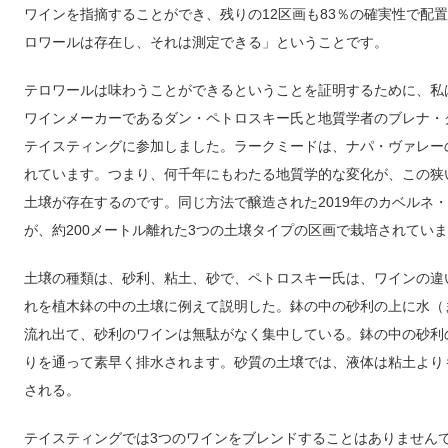
ワインを指摘することができ、残りの12区画も83％の確実性で配
ロワールは存在し、それは測定できる」ということです。
テロワールは味わうことができるということを証明するために、私は最近、カ
ワインメーカーであるダン・ペトロスキー氏と地質学者のブレナ・
テイスティングに参加しました。ラークミードは、ナパ・ヴァレー
れています。つまり、何千年にもわたる地質学的な変化が、この狭い土
土壌が存在するのです。同じ方法で醸造された2019年のカベルネ
が、約200メートル離れた3つの土壌タイプの区画で栽培されてい
土壌の種類は、砂利、粘土、砂で、ペトロスキー氏は、ワインの違
れを植木鉢の中の土壌に例えて説明した。鉢の中の砂利の上に水（
流れ出て、砂利のワインは無駄がなく集中している。鉢の中の砂利
りを通って素早く排水されます。砂質の土壌では、液体は粘土より
される。
テイスティングでは3つのワインをブレンドすることはありません