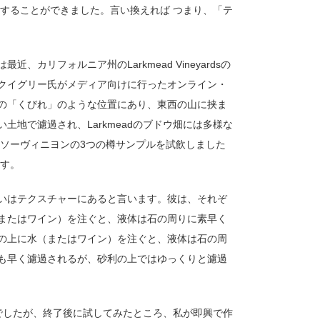
置することができました。言い換えれば つまり、「テ
リフォルニア州のLarkmead Vineyardsの
クイグリー氏がメディア向けに行ったオンライン・
の「くびれ」のような位置にあり、東西の山に挟ま
地で濾過され、Larkmeadのブドウ畑には多様な
・ソーヴィニヨンの3つの樽サンプルを試飲しました
ます。
いはテクスチャーにあると言います。彼は、それぞ
またはワイン）を注ぐと、液体は石の周りに素早く
の上に水（またはワイン）を注ぐと、液体は石の周
も早く濾過されるが、砂利の上ではゆっくりと濾過
でしたが、終了後に試してみたところ、私が即興で作