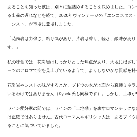
あることを知った彼は、別々に瓶詰めすることを決めました。コン
る出荷の遅れなどを経て、2020年ヴィンテージの「エンコスタス・
「シスト」が市場に登場しました。
「花崗岩は力強さ、粘り気があり、片岩は香り、軽さ、酸味があり
す。」
私の味覚では、花崗岩はしっかりとした焦点があり、大地に根ざし
ーツのアロマで空を見上げているようで、よりしなやかな質感を持
花崗岩やシストの味がするとか、ブドウの木が地面から直接ミネラ
いるわけではありません（Kysela氏も同様です）。しかし、土壌
ワイン愛好家の間では、ワインの「土地勘」を表すロマンチックな
は正確ではありません。古代ローマ人やギリシャ人は、あるブドウ
ることに気づいていました。