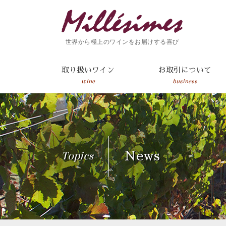
世界から極上のワインをお届けする喜び
取り扱いワイン
お取引について
wine
business
Topics
News