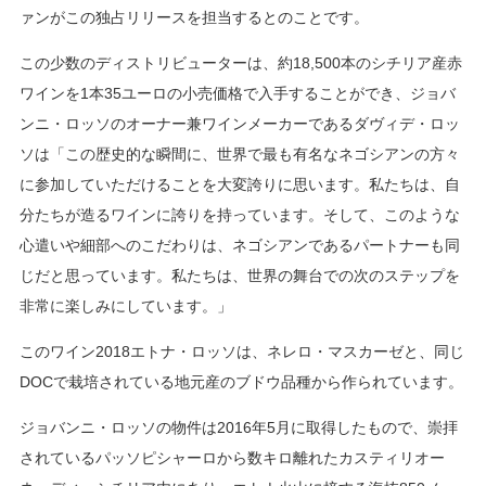
ァンがこの独占リリースを担当するとのことです。
この少数のディストリビューターは、約18,500本のシチリア産赤
ワインを1本35ユーロの小売価格で入手することができ、ジョバ
ンニ・ロッソのオーナー兼ワインメーカーであるダヴィデ・ロッ
ソは「この歴史的な瞬間に、世界で最も有名なネゴシアンの方々
に参加していただけることを大変誇りに思います。私たちは、自
分たちが造るワインに誇りを持っています。そして、このような
心遣いや細部へのこだわりは、ネゴシアンであるパートナーも同
じだと思っています。私たちは、世界の舞台での次のステップを
非常に楽しみにしています。」
このワイン2018エトナ・ロッソは、ネレロ・マスカーゼと、同じ
DOCで栽培されている地元産のブドウ品種から作られています。
ジョバンニ・ロッソの物件は2016年5月に取得したもので、崇拝
されているパッソピシャーロから数キロ離れたカスティリオー