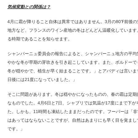
気候変動との関係は？
4月に霜が降りること自体は異常ではありません。3月の80℉前後
地方など、フランスのワイン産地の冬はどんどん温暖化しています
る時期であることを知らせます。
シャンパーニュ委員会の報告によると、シャンパーニュ地方の平均気温
やかな冬が早期の芽吹きを引き起こしています。また、ボルドーで
冬が穏やかで、植生が早く始まることです。」とアバディは言います
日後には21度になっていました。」
そこに問題があります。冬は穏やかになったものの、春の霜は定期的
なものでした。4月6日と7日、シャブリでは気温が17度にまで下
た。しかも、11時間も凍結したままだったのです。フーバーは「
はあってはならないことですが、自然はあまりにも早く目を覚まし
です。」