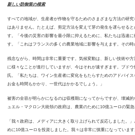
新しい防御策の模索
すべての地域が、生産者が作物を守るためのさまざまな方法の研究
はありません。たとえば、剪定方法を変えて芽の発生を遅らせると
す。「今後の災害の影響を最小限に抑えるために、私たちは迅速に行
す。「これはフランスの多くの農業地域に影響を与えます。その時
残念ながら、時間は非常に重要です。気候変動は、新しい技術や方
に様々なことが進行していますが、今はそれが速すぎます。ブドウ畑
氏。「私たちは、ワイン生産者に変化をもたらすためのアドバイス
お金も時間もかかり、一世代はかかるでしょう。」
被害の全容が明らかになるのは収穫期になってからですが、壊滅的
ュエル・マクロン大統領の政府は、農業のために10億ユーロの緊
「我々政府は、メディアに大きく取り上げられて反応しました。」
めに10億ユーロを投資しました。我々は非常に慎重になっていま