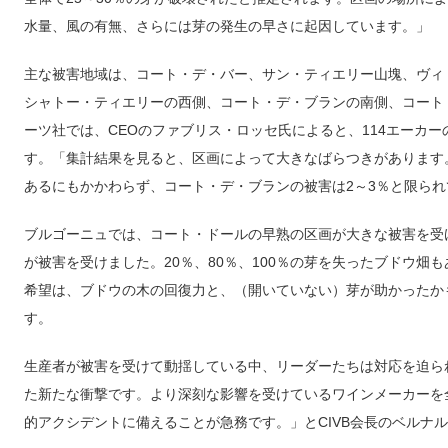
水量、風の有無、さらには芽の発生の早さに起因しています。」
主な被害地域は、コート・デ・バー、サン・ティエリー山塊、ヴィ
シャトー・ティエリーの西側、コート・デ・ブランの南側、コート
ーツ社では、CEOのファブリス・ロッセ氏によると、114エーカー
す。「集計結果を見ると、区画によって大きなばらつきがあります
あるにもかかわらず、コート・デ・ブランの被害は2～3％と限ら
ブルゴーニュでは、コート・ドールの早熟の区画が大きな被害を受
が被害を受けました。20％、80％、100％の芽を失ったブドウ畑もありまし
希望は、ブドウの木の回復力と、（開いていない）芽が助かったか
す。
生産者が被害を受けて動揺している中、リーダーたちは対応を迫ら
た新たな衝撃です。より深刻な影響を受けているワインメーカーを
的アクシデントに備えることが急務です。」とCIVB会長のベルナ