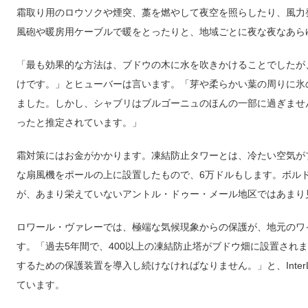
霜取り用のロウソクや煙突、藁を燃やして夜空を照らしたり、風力
風砲や暖房用ケーブルで暖をとったりと、地域ごとに夜な夜なあら
「最も効果的な方法は、ブドウの木に水を吹きかけることでしたが
けです。」とヒューバーは言います。「芽や柔らかい葉の周りに氷
ました。しかし、シャブリはブルゴーニュのほんの一部に過ぎませ
ったと推定されています。」
霜対策にはお金がかかります。凍結防止タワーとは、冷たい空気が
な扇風機をポールの上に設置したもので、6万ドルもします。ボル
が、あまり栄えていないアントル・ドゥー・メール地区ではあまり
ロワール・ヴァレーでは、極端な気候現象からの保護が、地元のワイン
す。「過去5年間で、400以上の凍結防止塔がブドウ畑に設置され
するための保護装置を導入し続けなければなりません。」と、InterLoir
ています。