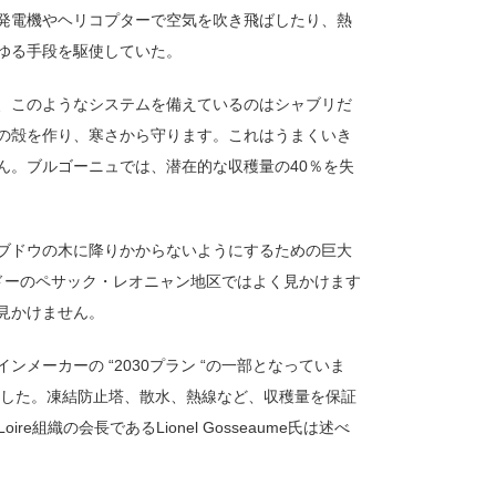
発電機やヘリコプターで空気を吹き飛ばしたり、熱
ゆる手段を駆使していた。
、このようなシステムを備えているのはシャブリだ
の殻を作り、寒さから守ります。これはうまくいき
ん。ブルゴーニュでは、潜在的な収穫量の40％を失
ブドウの木に降りかからないようにするための巨大
ドーのペサック・レオニャン地区ではよく見かけます
見かけません。
メーカーの “2030プラン “の一部となっていま
ました。凍結防止塔、散水、熱線など、収穫量を保証
e組織の会長であるLionel Gosseaume氏は述べ