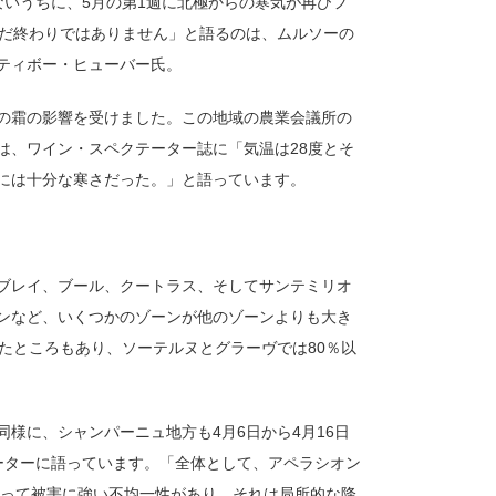
いうちに、5月の第1週に北極からの寒気が再びフ
まだ終わりではありません」と語るのは、ムルソーの
ティボー・ヒューバー氏。
の霜の影響を受けました。この地域の農業会議所の
は、ワイン・スペクテーター誌に「気温は28度とそ
には十分な寒さだった。」と語っています。
ブレイ、ブール、クートラス、そしてサンテミリオ
ンなど、いくつかのゾーンが他のゾーンよりも大き
たところもあり、ソーテルヌとグラーヴでは80％以
様に、シャンパーニュ地方も4月6日から4月16日
ーターに語っています。「全体として、アペラシオン
よって被害に強い不均一性があり、それは局所的な降