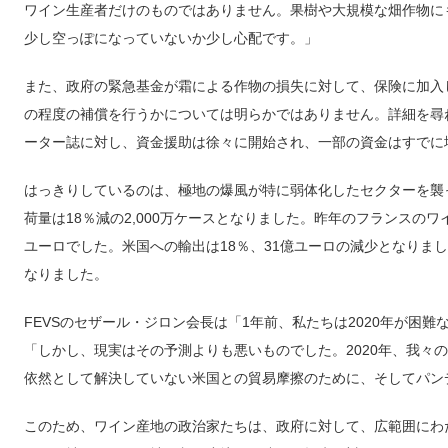
ワイン生産者だけのものではありません。果樹や大規模な畑作物に
少し空っぽになっていないか少し心配です。」
また、政府の緊急基金が霜による作物の損失に対して、保険に加入
の程度の補償を行うかについては明らかではありません。詳細を尋
ーター誌に対し、資金援助は徐々に開始され、一部の資金はすでに
はっきりしているのは、極地の爆風が特に弱体化したセクターを襲っ
荷量は18％減の2,000万ケースとなりました。昨年のフランスのワイ
ユーロでした。米国への輸出は18％、31億ユーロの減少となりま
なりました。
FEVSのセザール・ジロン会長は「1年前、私たちは2020年が困
「しかし、現実はその予測よりも悪いものでした。2020年、我々
依然として解決していない米国との貿易摩擦のために、そしてパン
このため、ワイン産地の政治家たちは、政府に対して、広範囲にわ