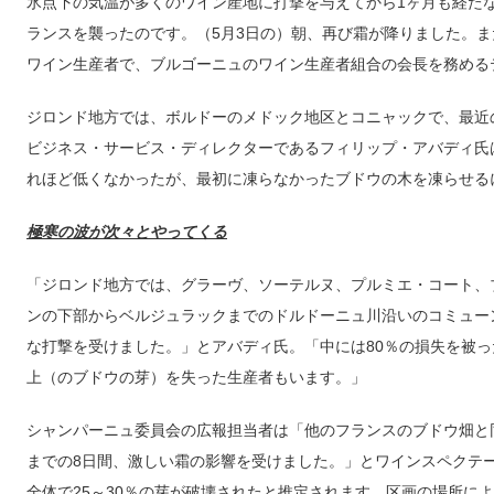
氷点下の気温が多くのワイン産地に打撃を与えてから1ヶ月も経たな
ランスを襲ったのです。（5月3日の）朝、再び霜が降りました。
ワイン生産者で、ブルゴーニュのワイン生産者組合の会長を務める
ジロンド地方では、ボルドーのメドック地区とコニャックで、最近
ビジネス・サービス・ディレクターであるフィリップ・アバディ氏
れほど低くなかったが、最初に凍らなかったブドウの木を凍らせる
極寒の波が次々とやってくる
「ジロンド地方では、グラーヴ、ソーテルヌ、プルミエ・コート、
ンの下部からベルジュラックまでのドルドーニュ川沿いのコミュー
な打撃を受けました。」とアバディ氏。「中には80％の損失を被っ
上（のブドウの芽）を失った生産者もいます。」
シャンパーニュ委員会の広報担当者は「他のフランスのブドウ畑と同
までの8日間、激しい霜の影響を受けました。」とワインスペクテ
全体で25～30％の芽が破壊されたと推定されます。区画の場所に