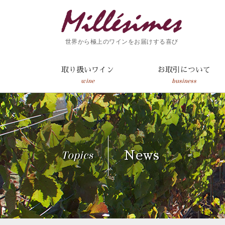
世界から極上のワインをお届けする喜び
取り扱いワイン
お取引について
wine
business
Topics
News