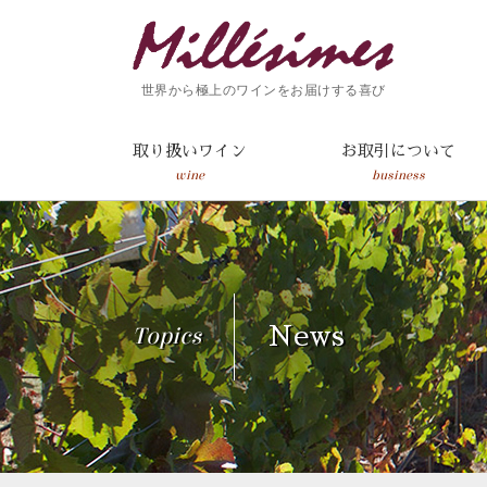
世界から極上のワインをお届けする喜び
取り扱いワイン
お取引について
wine
business
Topics
News