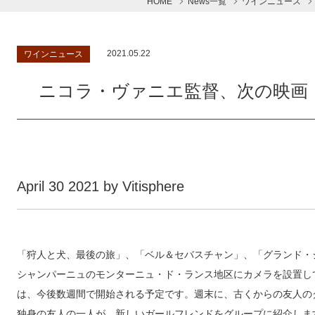
HOME
News一覧
ワインニュース
2021.05.22
ワインニュース
ニコラ・ヴァニエ監督、次の映画
April 30 2021 by Vitisphere
「狩人と犬、最後の旅」、「ベル＆セバスチャン」、「グランド・
シャンパーニュのモンターニュ・ド・ランス地区にカメラを設置し
は、今後数週間で開始される予定です。週末に、古くからの友人の
独身の友人の一人が、新しいガールフレンドをグループに紹介しま