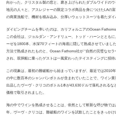
向かった。クリスタル製の窓と、磨き上げられたダブルワイドのウ
地元の人々と、アスレジャーの限定コラボ商品を身につけたLAの
の商業漁船で、機材を積み込み、分厚いウェットスーツを着たダイ
ダイビングチームを率いたのは、カリフォルニアのOcean Fath
この会社は、ジョルダン・アンドリュー、トッド・ハーンとともに、
ーゼを1800本、水深70フィートの海底に隠して熟成させていま
方法で熟成されたものと、Ocean Fathoms社が “自然の完璧な
され、双胴船に乗ったゲストは一風変わったテイスティングに招待
この現象は、最初の難破船から始まっていますが、最近では2010年
の中に数百本のシャンパンボトルが含まれていたことで、ワイン業界の注目を集め
出品したヴーヴ・クリコのボトル1本が43,630ドルで落札される
価格で取引されました。
海の中でワインを熟成させることは、依然として斬新な呼び物ではあ
年、ヴーヴ・クリコは、難破船のワインを試飲したことをきっかけに「Cel