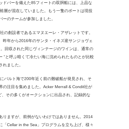
ッドバーを備えた85フィートの双胴船には、上品な
富裕層が混在していました。もう一隻のボートは現役
バーのチームが参加しました。
oms社の創設者であるエマヌエーレ・アザレットです。
昨年から2016年のサンタ・イネズ産サンジョヴェ
した。回収された同じヴィンテージのワインは、通常の
セラー “と呼ぶ暗くて冷たい海に沈められたものとが比較
されました。
にバルト海で200年近く前の難破船が発見され、そ
ました。Acker Merrall & Condit社が
など、その多くがオークションに出品され、記録的な
りますが、前例がないわけではありません。2014
lar in the Sea」プログラムを立ち上げ、様々