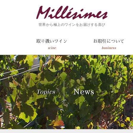
世界から極上のワインをお届けする喜び
取り扱いワイン
お取引について
wine
business
Topics
News