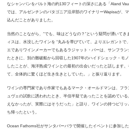
なシャンパンをバルト海の約130フィートの深さにある「Aland V
では、アルゼンチンのパタゴニア沿岸部のワイナリーWapisaが、マ
込んだことがありました。
当然のことながら、”でも、味はどうなの？”という疑問が湧いてきま
ィスは、水没したワインを “丸みを帯びていて、よりエレガントで
エでありワインメーカーでもあるラジャット・パーは、サンフラン
たときに、別の難破船から回収した1907年のハイドシェック・モノ
したことが、海洋熟成ワインとの最初の出会いだったと話します。
て、全体的に驚くほど生き生きとしていた。」と振り返ります。
ワインの専門家であり作家でもあるマーク・オールドマンは、フランスのエ
ュヴェの試飲に誘われたとき、半信半疑であったことを認めている
えなかったが、実際にはそうだった」と語り、ワインの持つピリッ
ち帰ったという。
Ocean Fathoms社がサンタバーバラで開催したイベントに参加