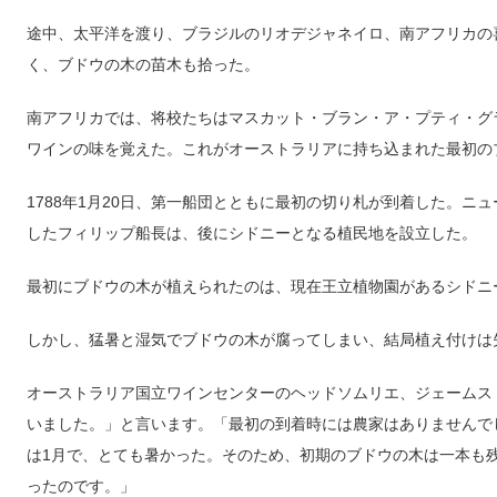
途中、太平洋を渡り、ブラジルのリオデジャネイロ、南アフリカの
く、ブドウの木の苗木も拾った。
南アフリカでは、将校たちはマスカット・ブラン・ア・プティ・グ
ワインの味を覚えた。これがオーストラリアに持ち込まれた最初の
1788年1月20日、第一船団とともに最初の切り札が到着した。ニ
したフィリップ船長は、後にシドニーとなる植民地を設立した。
最初にブドウの木が植えられたのは、現在王立植物園があるシドニ
しかし、猛暑と湿気でブドウの木が腐ってしまい、結局植え付けは
オーストラリア国立ワインセンターのヘッドソムリエ、ジェームス
いました。」と言います。「最初の到着時には農家はありませんで
は1月で、とても暑かった。そのため、初期のブドウの木は一本も
ったのです。」