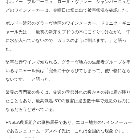
ボルドー、ブルゴーニュ、ローヌ・ヴァレー、シャンパーニュな
どのワインメーカーは、金曜日に畑に出て被害状況を確認した。
ボルドー近郊のグラーヴ地区のワインメーカー、ドミニク・ギニ
ャール氏は、「最初の新芽をブドウの木にこすりつけながら、中
に水が入っていないので、ガラスのように割れます。」と語っ
た。
堅牢な赤ワインで知られる、グラーヴ地方の生産者グループを率
いるギニャール氏は「完全に干からびてしまって、使い物になら
ないです。」と語った。
業界の専門家の多くは、先週の季節外れの暖かさの後に霜が降り
たこともあり、最高気温-6℃の被害は過去数十年で最悪のものに
なるだろうと述べている。
FNSEA農業組合の事務局長であり、エロー地方のワインメーカー
であるジェローム・デスペイ氏は「これは全国的な現象です。」