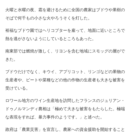
火曜と水曜の夜、霜を避けるために全国の農家はブドウや果樹の
そばで何千もの小さな火やろうそくを灯した。
裕福なブドウ園ではヘリコプターを雇って、地面に近いところで
熱を逃がさないようにしているところもあった。
南東部では燃焼が激しく、リヨンを含む地域にスモッグの層がで
きた。
ブドウだけでなく、キウイ、アプリコット、リンゴなどの果物の
生産者や、ビートや菜種などの他の作物の生産者も大きな被害を
受けている。
ロワール地方のワイン生産地を訪問したフランスのジュリアン・
ドゥノルマンディ農相は「極めて大きな被害をもたらした。極端
な表現をすれば、暴力事件のようです。」と述べた。
政府は「農業災害」を宣言し、農家への資金援助を開始すること