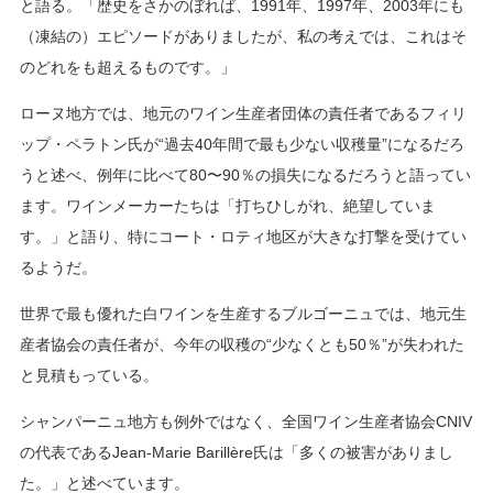
と語る。「歴史をさかのぼれば、1991年、1997年、2003年にも
（凍結の）エピソードがありましたが、私の考えでは、これはそ
のどれをも超えるものです。」
ローヌ地方では、地元のワイン生産者団体の責任者であるフィリ
ップ・ペラトン氏が“過去40年間で最も少ない収穫量”になるだろ
うと述べ、例年に比べて80〜90％の損失になるだろうと語ってい
ます。ワインメーカーたちは「打ちひしがれ、絶望していま
す。」と語り、特にコート・ロティ地区が大きな打撃を受けてい
るようだ。
世界で最も優れた白ワインを生産するブルゴーニュでは、地元生
産者協会の責任者が、今年の収穫の“少なくとも50％”が失われた
と見積もっている。
シャンパーニュ地方も例外ではなく、全国ワイン生産者協会CNIV
の代表であるJean-Marie Barillère氏は「多くの被害がありまし
た。」と述べています。