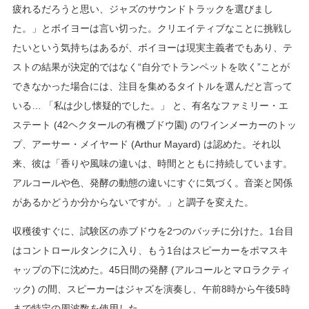
疲れるだろうと思い、ジャズのサウンドトラックを選びまし
た。」とボイヨーは言い切った。クリエイティブなことに挑戦し
たいという気持ちはあるが、ボイヨーは現実主義者でもあり、テ
ストの結果が決定的ではなく“自分でトランペットを吹く”ことが
できなかった場合には、注目を集めるタイトルを選んだと言って
いる… 「私は少し懐疑的でした。」 と、有名なファミリー・エ
ステート (42ヘクタールの有機ブドウ園) のワインメーカーのトッ
プ、アーサー・メイヤード (Arthur Mayard) は認めた。それ以
来、彼は「香りや風味の違いは、時間とともに持続しています。
アルコールや色、発酵の動態の違いにすぐに気づく。音楽と関係
があるかどうか分からないですが。」と調子を変えた。
収穫後すぐに、試験区の赤ブドウを2つのバッチに分けた。1台目
はコントロールタンクに入り、もう1台はスピーカーをポマスキ
ャップの下に沈めた。45日間の発酵 (アルコールとマロラクティ
ック) の間、スピーカーはジャズを演奏し、午前8時から午後5時
まで特定の周波数を使用した。