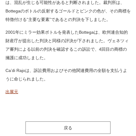
は、混乱が生じる可能性があると判断されました。裁判所は、
Bottegaのボトルの反射するゴールドとピンクの色が、その商標を
特徴付ける“主要な要素”であるとの判決を下しました。
2001年にミラー効果ボトルを発表したBottegaは、欧州連合知的
財産庁が提出した判決と同様の評決が下されました。ヴェネツィ
ア審判による以前の判決を確認するこの訴訟で、4回目の商標の
擁護に成功しました。
Ca’di Rajoは、訴訟費用およびその他関連費用の全額を支払うよ
うに命じられました。
出展元
戻る