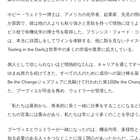
ホビー・ウェドラー博士は、アメリカの化学者、起業家、先見の明
が原因で、彼は他の人よりも粘り強さと意欲を持って情熱に従うよう
ビス校で有機化学の博士号を取得した。フランシス・フォード・コ
は、本当に目隠しをしてワインを体験する、他に類を見ないテイス
Tasting in the Darkは世界中の多くの市場や業界に拡大している。
個人として信じられないほど情熱的な2人は、キャリアを通じてす
ゆまぬ努力を続けてきた。すべての人のために成功への架け橋を築く
Be the Changeジョブフェアに先駆けて行われた第1回Be the
た。ブーヴィエが司会を務め、ウェドラーが登壇した。
「私たちは最初から、将来的に長く一緒に仕事をすることになると
たちの言葉には重みがあり、私たちは常により多くのことを学ぼう
ブーヴィエとウェドラーが一緒になったのは、機会均等、多様性と
知る必要のある人々をつなぐことに深く関心があったからだ。二人