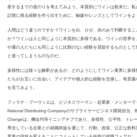
産するまでの道のりを考えてみよう。本質的にワインは粗末だ。私
記憶に残る経験を作り出すために、触媒やレンズとしてワインをよ
人間はどう違うのですか？ワインを白、ロゼ、赤のみで判断するこ
か？ワインは人と同じように本質的に多様である。ワインの世界を
や通の人たちにも同じように比類のない経験を奨励するものとして
と迷ってしまうものなのだ。
多様性には様々な解釈があるが、どのようにしてワイン業界に多様
たちがお互いに出会い、アイデアや個人的な経験を交換し、有意義
を見てみよう。
フィラナ・ブーヴィエは、ビジネスウーマン・起業家・メンターでもあ
National Distributing Companyのサプライヤービジネス開発担当、
Changeは、機会均等イニシアチブであり、多様性、公平性、ト
専念している企業との就職斡旋を通じて、行動、政策、公正な飲料
業界の現状を変えることにコミットしている仮想の就職フェアだ。