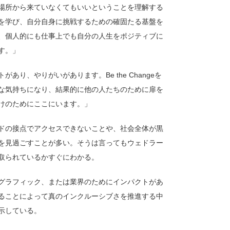
場所から来ていなくてもいいということを理解する
を学び、自分自身に挑戦するための確固たる基盤を
、個人的にも仕事上でも自分の人生をポジティブに
す。」
り、やりがいがあります。Be the Changeを
な気持ちになり、結果的に他の人たちのために扉を
けのためにここにいます。」
ドの接点でアクセスできないことや、社会全体が黒
を見過ごすことが多い。そうは言ってもウェドラー
取られているかすぐにわかる。
グラフィック、または業界のためにインパクトがあ
ることによって真のインクルーシブさを推進する中
示している。