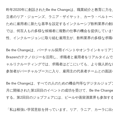
昨年2020年に創設されたBe the Changeは、職業紹介と教
立者のリア・ジョーンズ、ラニア・ザイヤット、カーラ・ベルトー
ために雇用者に新たな基準を設定するインクルーシブ飲料業界の創
では、何百人もの多様な候補者に複数の仕事の機会を提供しています。B
性、インクルージョンに取り組む雇用主が、飲料業界の多様な求職
Be the Changeは、バーチャル採用イベントやオンラインキ
Brazenのテクノロジーを活用し、求職者と雇用者をリアルタイ
ャルリクルーティングでは、求職者はどこにいても、より個人的な
参加者がバーチャルブースに入り、雇用主の代表者チームとの面談
Be the Changeは、すべての人のための機会均等なデジタルジ
月に開催された第1回目のイベントの成功を受けて、Be the Chang
する。第2回目のジョブフェアには、ビールや蒸留酒業界も参加す
「私は根強い学習意欲を持っています。リア、ラニア、カーラに出