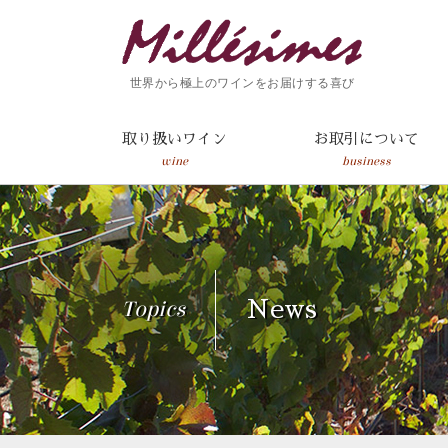
世界から極上のワインをお届けする喜び
取り扱いワイン
お取引について
wine
business
Topics
News