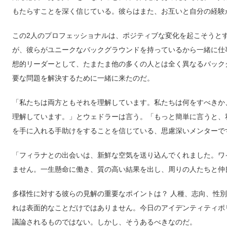
もたらすことを深く信じている。彼らはまた、お互いと自分の経験
この2人のプロフェッショナルは、ポジティブな変化を起こそうと
が、彼らがユニークなバックグラウンドを持っているから一緒に仕
想的リーダーとして、たまたま他の多くの人とは全く異なるバック
要な問題を解決するために一緒に来たのだ。
「私たちは両方ともそれを理解しています。私たちは何をすべきか
理解しています。」とウェドラーは言う。「もっと簡単に言うと、
を手に入れる手助けをすることを信じている、思慮深いメンターで
「フィラナとの出会いは、新鮮な空気を送り込んでくれました。ワ
ません。一生懸命に働き、質の高い結果を出し、周りの人たちと仲
多様性に対する彼らの見解の重要なポイントは？ 人種、志向、性
れは表面的なことだけではありません。今日のアイデンティティポ
議論されるものではない。しかし、そうあるべきなのだ。