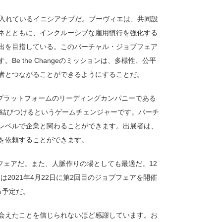
育に力を入れているイニシアチブだ。ブーヴィエは、共同設
ネとともに、インクルーシブな雇用慣行を強化する
出を目指している。このバーチャル・ジョブフェア
e the Changeのミッションは、多様性、公平
者とつながることができるようにすることだ。
ャリアプラットフォームのリーディングカンパニーである
ムで結びつけるというゲームチェンジャーです。バーチ
レベルで企業と関わることができます。出展者は、
を依頼することができます。
ョブフェアだ。また、人脈作りの場としても最適だ。12
eは2021年4月22日に第2回目のジョブフェアを開催
る予定だ。
会えたことを信じられないほど感謝しています。お