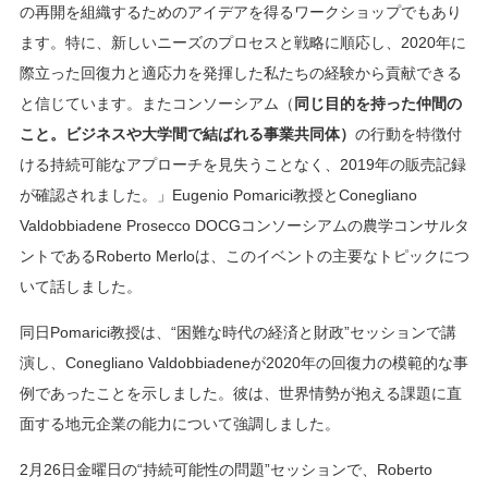
の再開を組織するためのアイデアを得るワークショップでもあり
ます。特に、新しいニーズのプロセスと戦略に順応し、2020年に
際立った回復力と適応力を発揮した私たちの経験から貢献できる
と信じています。またコンソーシアム（
同じ目的を持った仲間の
こと。ビジネスや大学間で結ばれる事業共同体）
の行動を特徴付
ける持続可能なアプローチを見失うことなく、2019年の販売記録
が確認されました。」Eugenio Pomarici教授とConegliano
Valdobbiadene Prosecco DOCGコンソーシアムの農学コンサルタ
ントであるRoberto Merloは、このイベントの主要なトピックにつ
いて話しました。
同日Pomarici教授は、“困難な時代の経済と財政”セッションで講
演し、Conegliano Valdobbiadeneが2020年の回復力の模範的な事
例であったことを示しました。彼は、世界情勢が抱える課題に直
面する地元企業の能力について強調しました。
2月26日金曜日の“持続可能性の問題”セッションで、Roberto