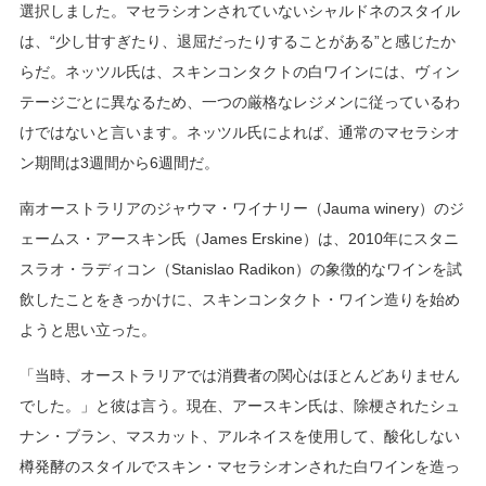
選択しました。マセラシオンされていないシャルドネのスタイル
は、“少し甘すぎたり、退屈だったりすることがある”と感じたか
らだ。ネッツル氏は、スキンコンタクトの白ワインには、ヴィン
テージごとに異なるため、一つの厳格なレジメンに従っているわ
けではないと言います。ネッツル氏によれば、通常のマセラシオ
ン期間は3週間から6週間だ。
南オーストラリアのジャウマ・ワイナリー（Jauma winery）のジ
ェームス・アースキン氏（James Erskine）は、2010年にスタニ
スラオ・ラディコン（Stanislao Radikon）の象徴的なワインを試
飲したことをきっかけに、スキンコンタクト・ワイン造りを始め
ようと思い立った。
「当時、オーストラリアでは消費者の関心はほとんどありません
でした。」と彼は言う。現在、アースキン氏は、除梗されたシュ
ナン・ブラン、マスカット、アルネイスを使用して、酸化しない
樽発酵のスタイルでスキン・マセラシオンされた白ワインを造っ