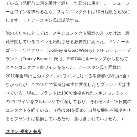
ている（発酵前に頭を果汁で満たした部分に戻す）。「ジューシ
ーなワインを求めるなら、スキンコンタクトは10日程度と短めに
します。」とアースキン氏は説明する。
他の人たちにとっては、スキンコンタクト醸造のきっかけは、悪
戦苦闘しているワインを始動させる必要性にあった。ドンキー＆
ゴート・ワイナリー（Donkey & Goat Winery）のトレーシー・ブ
ラント（Tracey Brandt）氏は、2007年にルーサンヌから初めて
スキンコンタクト白ワインを造った。アースキン氏と同様に、
2010年当時はこのスタイルのワインに対する消費者の関心は全く
なかったが、この10年で状況は確実に変化したとブラント氏は述
べている。現在、ブラントは100％除梗されたスキンコンタクト
の“白”ワインをフルレンジで生産しており、それぞれ4～16日間の
コンタクトを経ている。（茎はpHを高め、自然な酸味を減少させ
るとブラントは指摘しているため、茎は含まれていません。）
スキン:長所と短所