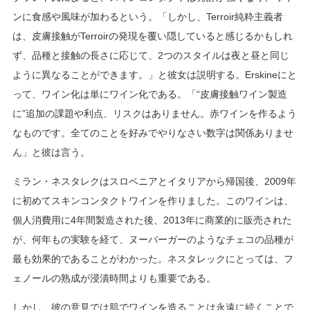
ンに食感や風味が加わるという。「しかし、Terroir純粋主義者
は、皮膚接触がTerroirの発現を覆い隠していると感じるかもしれ
ず、品種と接触の長さに応じて、2つのスタイルは夜と昼と同じ
ように異なることができます。」と彼女は説明する。Erskineにと
って、ワイン化は単にワイン化である。「“皮膚接触ワイン製造
に”追加の課題や利点、リスクはありません。赤ワインを作るよう
なものです。全てのことを好みでやりなさい数字は関係ありませ
ん」と彼は言う。
ミラン・ネスタレクはスロベニアとイタリアから帰国後、2009年
に初めてスキンコンタクトワインを作りました。このワインは、
個人消費用に4年間製造された後、2013年に商業的に販売された
が、何年もの実験を経て、ヌーバーガーのようなチェコの品種が
最も効果的であることがわかった。ネスタレックにとっては、フ
ェノールの熟成が浸漬時間よりも重要である。
しかし、彼の意見では肌でワインを造ることは永遠に続くことで