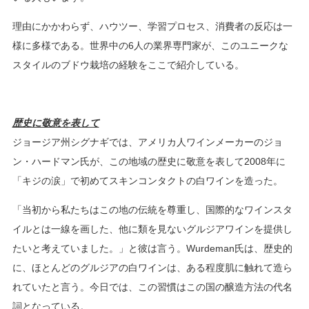
理由にかかわらず、ハウツー、学習プロセス、消費者の反応は一
様に多様である。世界中の6人の業界専門家が、このユニークな
スタイルのブドウ栽培の経験をここで紹介している。
歴史に敬意を表して
ジョージア州シグナギでは、アメリカ人ワインメーカーのジョ
ン・ハードマン氏が、この地域の歴史に敬意を表して2008年に
「キジの涙」で初めてスキンコンタクトの白ワインを造った。
「当初から私たちはこの地の伝統を尊重し、国際的なワインスタ
イルとは一線を画した、他に類を見ないグルジアワインを提供し
たいと考えていました。」と彼は言う。Wurdeman氏は、歴史的
に、ほとんどのグルジアの白ワインは、ある程度肌に触れて造ら
れていたと言う。今日では、この習慣はこの国の醸造方法の代名
詞となっている。