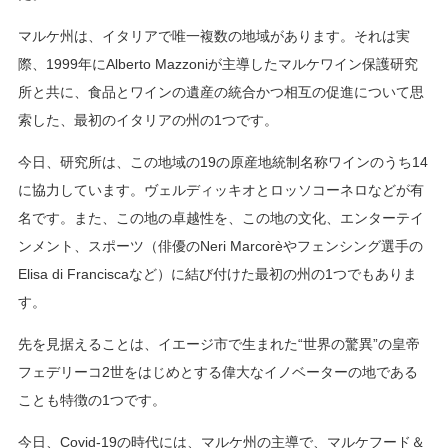
マルケ州は、イタリアで唯一複数の地域があります。それは実
際、1999年にAlberto Mazzoniが主導したマルケワイン保護研究
所と共に、食品とワインの遺産の統合かつ相互の促進について思
索した、最初のイタリアの州の1つです。
今日、研究所は、この地域の19の原産地統制名称ワインのうち14
に協力しています。ヴェルディッキオとロッソコーネロなどが有
名です。また、この地の卓越性を、この地の文化、エンターテイ
ンメント、スポーツ（俳優のNeri Marcorèやフェンシング選手の
Elisa di Franciscaなど）に結び付けた最初の州の1つでもありま
す。
先を見据えることは、イエージ市で生まれた“世界の驚異”の皇帝
フェデリーコ2世をはじめとする偉大なイノベーターの地である
ことも特徴の1つです。
今日、Covid-19の時代には、マルケ州の主導で、マルケフード＆