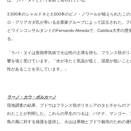
は、ラパ・ヌイという名前で知られている。
3,500本のシャルドネと3,500本のピノ・ノワールが植えられた
ロ・アリアガダ氏が率いる企業家グループによって設立された。プロジェクト
とワインコンサルタントのFernando Almedaで、Católica大学の歴史学者
る。
「ラパ・ヌイは亜熱帯気候で火山性の土壌を持ち、フランス領ポリ
響を強く受けています。「水が冷たく気温が低く、湿度が低いこと
性があることを示しています。」
ラーノ・カウ・ボルカーノ
現地調査の結果、ブドウはフランス領ポリネシアのタヒチからのフ
れたことが判明した。これらの早生のつるは、バナナ、マンゴー、
島の風に対する保護を提供し、火山は果物とブドウ栽培のための適