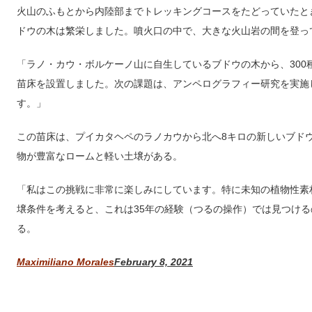
火山のふもとから内陸部までトレッキングコースをたどっていたと
ドウの木は繁栄しました。噴火口の中で、大きな火山岩の間を登っ
「ラノ・カウ・ボルケーノ山に自生しているブドウの木から、300
苗床を設置しました。次の課題は、アンペログラフィー研究を実施
す。」
この苗床は、プイカタヘペのラノカウから北へ8キロの新しいブド
物が豊富なロームと軽い土壌がある。
「私はこの挑戦に非常に楽しみにしています。特に未知の植物性素
壌条件を考えると、これは35年の経験（つるの操作）では見つけるの
る。
Maximiliano Morales
February 8, 2021