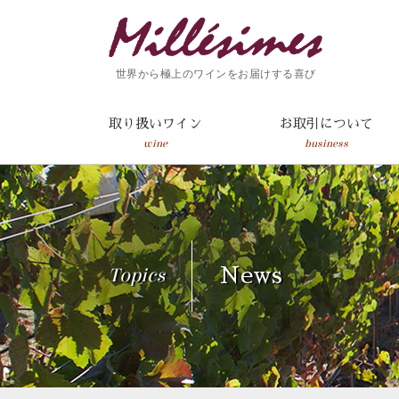
世界から極上のワインをお届けする喜び
取り扱いワイン
お取引について
wine
business
Topics
News