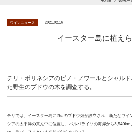
HOME
News一
2021.02.16
ワインニュース
イースター島に植え
チリ・ポリネシアのピノ・ノワールとシャルド
た野生のブドウの木を調査する。
チリでは、イースター島に2haのブドウ畑が設立され、新たなワイ
シアの太平洋の真ん中に位置し、バルパライソの海岸から3,540km