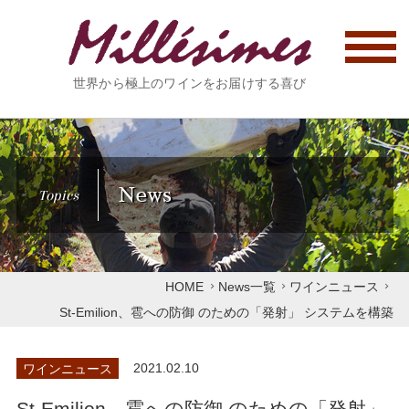
世界から極上のワインをお届けする喜び
News
Topics
HOME
News一覧
ワインニュース
St-Emilion、雹への防御 のための「発射」 システムを構築
ワインニュース
2021.02.10
St-Emilion、雹への防御 のための「発射」