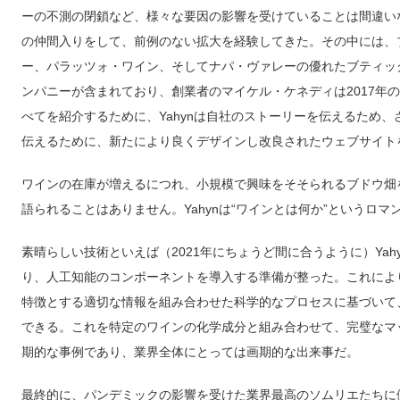
ーの不測の閉鎖など、様々な要因の影響を受けていることは間違いな
の仲間入りをして、前例のない拡大を経験してきた。その中には、
ー、パラッツォ・ワイン、そしてナパ・ヴァレーの優れたブティッ
ンパニーが含まれており、創業者のマイケル・ケネディは2017年の
べてを紹介するために、Yahynは自社のストーリーを伝えるため
伝えるために、新たにより良くデザインし改良されたウェブサイト
ワインの在庫が増えるにつれ、小規模で興味をそそられるブドウ畑
語られることはありません。Yahynは“ワインとは何か”というロマ
素晴らしい技術といえば（2021年にちょうど間に合うように）Yahynはse
り、人工知能のコンポーネントを導入する準備が整った。これによ
特徴とする適切な情報を組み合わせた科学的なプロセスに基づいて
できる。これを特定のワインの化学成分と組み合わせて、完璧なマッ
期的な事例であり、業界全体にとっては画期的な出来事だ。
最終的に、パンデミックの影響を受けた業界最高のソムリエたちに