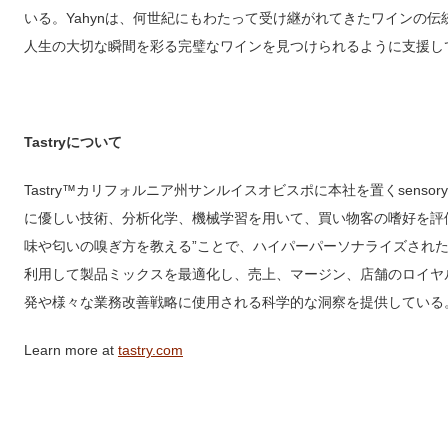
いる。Yahynは、何世紀にもわたって受け継がれてきたワインの
人生の大切な瞬間を彩る完璧なワインを見つけられるように支援し
Tastryについて
Tastry™カリフォルニア州サンルイスオビスポに本社を置くsensor
に優しい技術、分析化学、機械学習を用いて、買い物客の嗜好を評価し
味や匂いの嗅ぎ方を教える”ことで、ハイパーパーソナライズされ
利用して製品ミックスを最適化し、売上、マージン、店舗のロイヤルテ
発や様々な業務改善戦略に使用される科学的な洞察を提供している
Learn more at
tastry.com