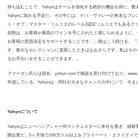
持ち込むことで、Yahynはチームを強化する絶好の機会を得た。
Yahynに加わる予定だ。その中には、ナパ・ヴァレーの有名なフ
ト・オブ・マスター・ソムリエのレベル2認定ソムリエでもあるク
役割は、お客様が最高のワインを手に入れたと感じられるように、
お客様の意思決定をサポートすることです。」彼はこう続ける。「
す。膨大なセレクションに直面したときはなおさらです。私はその
るお手伝いをすることができます。」
ファーガン氏らは現在、yahyn.comで相談を受け付けており、www.ya
作成している。Yahynは、同社が大きなチャンスの中にいて、今
Yahynについて
Yahynはニューハンプシャー州マンチェスターに本社を置き、経
開企業だ。5ヶ月強で100万ドル以上をプライベート・エクイティ