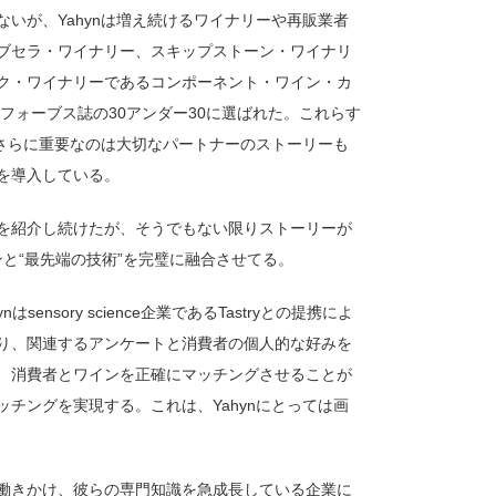
いが、Yahynは増え続けるワイナリーや再販業者
ブセラ・ワイナリー、スキップストーン・ワイナリ
ク・ワイナリーであるコンポーネント・ワイン・カ
フォーブス誌の30アンダー30に選ばれた。これらす
、さらに重要なのは大切なパートナーのストーリーも
を導入している。
を紹介し続けたが、そうでもない限りストーリーが
ンと“最先端の技術”を完璧に融合させてる。
nsory science企業であるTastryとの提携によ
り、関連するアンケートと消費者の個人的な好みを
、消費者とワインを正確にマッチングさせることが
チングを実現する。これは、Yahynにとっては画
働きかけ、彼らの専門知識を急成長している企業に