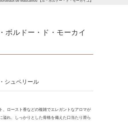
 Bordeaux de Maucaillou 【ル・ボルドー・ド・モーカイユ】
llou 【ル・ボルドー・ド・モーカイ
・シュペリール
ト、ロースト香などの複雑でエレガントなアロマが
に溢れ、しっかりとした骨格を備えた口当たり滑ら