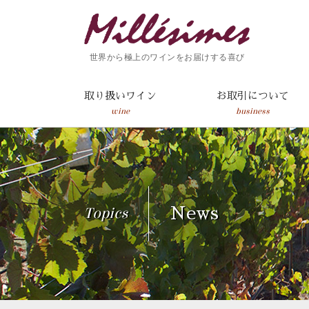
世界から極上のワインをお届けする喜び
取り扱いワイン
お取引について
wine
business
Topics
News