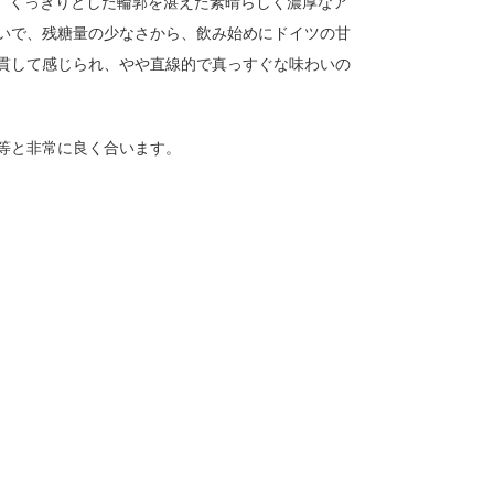
で、くっきりとした輪郭を湛えた素晴らしく濃厚なア
いで、残糖量の少なさから、飲み始めにドイツの甘
貫して感じられ、やや直線的で真っすぐな味わいの
等と非常に良く合います。