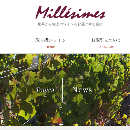
世界から極上のワインをお届けする喜び
取り扱いワイン
お取引について
wine
business
Topics
News