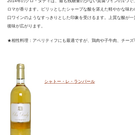
2014年のクロ・ダディは、最も残糖量の少ない貴腐ワインの1つ
ロマが香ります。ピリッとしたシャープな酸を湛えた軽やかな味わ
口ワインのようなすっきりとした印象を受けるます。上質な酸が一
後味が広がります。
★相性料理：アペリティフにも最適ですが、鶏肉や子牛肉、チーズ
シャトー・レ・ランパール