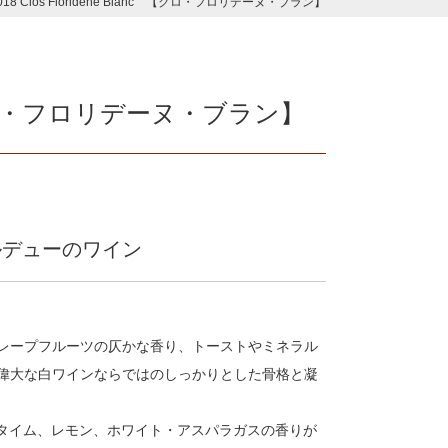
018 Clos Floridène Blanc 【クロ・フロリデーヌ・ブラン】
nc 【クロ・フロリデーヌ・ブラン】
ルデューのワイン
レープフルーツの仄かな香り、トーストやミネラル
偉大な白ワインならではのしっかりとした骨格と凝
やタイム、レモン、ホワイト・アスパラガスの香りが