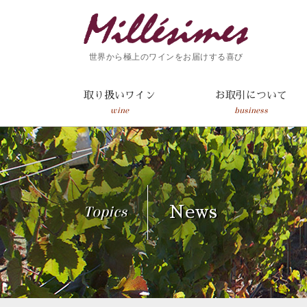
世界から極上のワインをお届けする喜び
取り扱いワイン
お取引について
wine
business
Topics
News