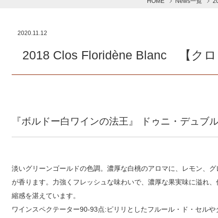
HOME
News一覧
2
2020.11.12
2018 Clos Floridène Bla
『ボルドー白ワインの法王』 ドゥニ・デュブ
淡いグリーンゴールドの色調。濃厚な白桃のアロマに、レモン、グ
が香ります。力強くフレッシュな味わいで、濃厚な果実味に溢れ、
縮感を湛えています。
ワインスペクテーター90-93点:ピリリとしたフルール・ド・セル