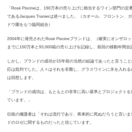
「Rosé Piscineは、190万本の売り上げに相当するワイン部門の定
であるJacques Tranierは述べました。（カオール、フロントン
ドウ園をもつ協同組合）
2004年に発売されたRosé Piscineブランドは、（確実にオンザロ
までに150万本と93,000箱の売り上げを記録し、前回の移動年間
しかし、ブランドの成功が15年前の当然の結論であったと言うこ
応は批判でした。人々はそれを非難し、グラスワインに氷を入れるのは
は回想します。
「ブランドの成功は、もともとの非常に高い基準とプロジェクトを
ています。」
伝統の擁護者は「それは流行であり、将来的に死ぬだろうと言いました
ドのロゼに関するものだったと信じています。