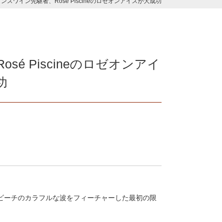
スワイン先駆者、Rosé Piscineのロゼオンアイスが大成功
é Piscineのロゼオンアイ
功
バーナビーチのカラフルな波をフィーチャーした最初の限