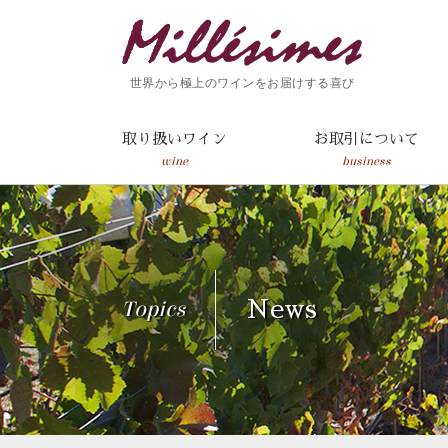
世界から極上のワインをお届けする喜び
取り扱いワイン
お取引について
wine
business
Topics
News