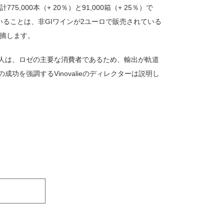
000本（+ 20％）と91,000箱（+ 25％）で
いることは、非GIワインが2ユーロで販売されている
指摘します。
ランス人は、ロゼの主要な消費者であるため、輸出が軌道
を強調するVinovalieのディレクターは説明し