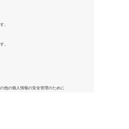
ます。
ます。
その他の個人情報の安全管理のために
る場合は、当該第三者について厳正な
な監督を行います。