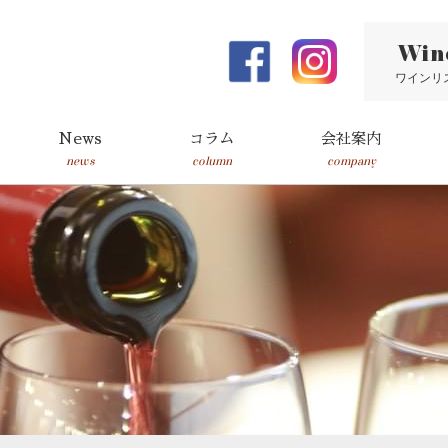
Win
ワインリ
News
コラム
会社案内
news
column
company