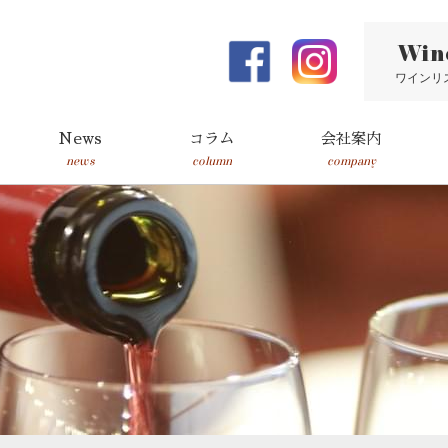
Win
ワインリ
News
コラム
会社案内
news
column
company