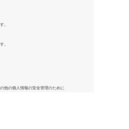
ます。
ます。
その他の個人情報の安全管理のために
る場合は、当該第三者について厳正な
な監督を行います。