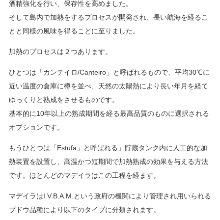
酒精強化を行い、保存性を高めました。
そして島内で加熱をするプロセスが開発され、長い航海を経るこ
とと同様の風味を得ることに至りました。
加熱のプロセスは２つあります。
ひとつは「カンテイロ/Canteiro」と呼ばれるもので、平均30℃に
近い温度の倉庫に樽を並べ、天然の太陽熱により長い年月を経て
ゆっくりと熟成をさせるものです。
基本的に10年以上の熟成期間を経る最高品質のものに選択される
オプションです。
もうひとつは「Estufa」と呼ばれる」貯蔵タンク内に人工的な加
熱装置を設置し、高温かつ短期間で加熱熟成の効果を与える方法
です。ほとんどのマデイラはこの工程を経ます。
マデイラはI.V.B.A.M.という政府の機関により管理され用いられる
ブドウ品種により以下のタイプに分類されます。