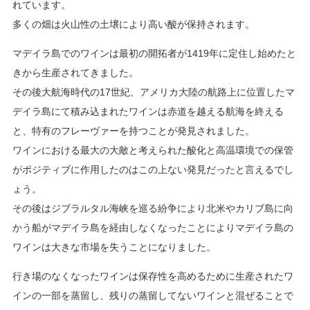
れています。
多くの畑は火山性の土壌により高い酸が保持されます。
マデイラ島でのワインは最初の開拓者が1419年に定住し始めたと
きから生産されてきました。
その後大航海時代の17世紀、アメリカ大陸の航路上に位置したマ
デイラ島にて積み込まれたワインは赤道を越える航海を終える
と、特有のフレーヴァーを持つことが発見されました。
ワインにおける最大の大敵と考えられた酸化と高温環境での保管
がポジティブに作用したのはこの上ない発見だったと言えるでし
ょう。
その後はジブラルタル海峡を巡る紛争により北米やカリブ島に向
かう船がマデイラ島を経由しなくなったことによりマデイラ島の
ワインは大きな市場を失うことになりました。
行き場のなくなったワインは保存性を高めるために生産されたワ
インの一部を蒸留し、残りの蒸留してないワインと混ぜることで