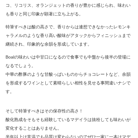
コ、リコリス、オランジェットの香りが豊かに感じられ、味わい
も香りと同じ印象が顕著に立ち上がる。
特筆すべきは酸の高さで、香りからは連想できなかったレモンキ
ャラメルのような香り高い酸味がアタックからフィニッシュまで
継続され、印象的な余韻を形成しています。
Boalの味わいは中甘口になるので食事でも中盤から後半の登場に
なるでしょう。
中華の酢豚のような甘酸っぱいものからチョコレートなど、余韻
を形成するワインとして素晴らしい相性を見せる事間違いナシで
す。
そして特筆すべきはその保存性の高さ！
酸化熟成をそもそも経験しているマデイラは抜栓しても味わいが
変化することはありません。
半年以上は常温でも品質は変わらないのでぜひ一家に一本はマデ