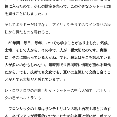
気に入ったので、少しの財産を売って、この小さなシャトーと畑
を買うことにしました。」
そしてボルドーだけでなく、アメリカやチリでのワイン造りの経
験から得たものを尋ねると、
「
50
年間、毎日、毎年、いつでも学ぶことがありました。気候、
土壌、そして人から。その中で、人が一番大切なのです。実際
に、そこに関わっている人がね。でも、最近はそこを忘れている
人が多いのかもしれない。短時間で世界同時に情報が流れる時代
だから。でも、技術でも文化でも、互いに交流して交換し合うこ
とがとても大切だと感じています。」
レトロワクロワの創業当初からシャトーの中心人物で、パトリッ
クの息子ベルトランも、
「フロンサックの土壌はサンテミリオンの粘土石灰土壌と共通す
る。ネゴシアンが積極的でなかったため知名度は低いが、ポテン