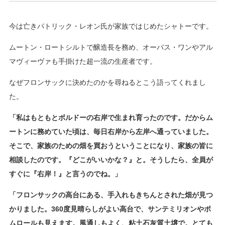
今は亡きパトリック・レオン氏が家族ではじめたシャトーです。
ムートン・ロートシルトで醸造長を務め、オーパス・ワンやアル
マヴィーヴァも手掛けた超一流の生産者です。
なぜフロンサックに決めたのかを尋ねるとこう語ってくれまし
た。
「私はもともとボルドーの右岸で生まれ育ったのです。だからム
ートンに務めていた頃は、毎日右岸から左岸へ通っていました。
そこで、家族のための畑を買おうということになり、家族の皆に
相談したのです。『どこがいいかな？』と。そうしたら、全員が
すぐに『右岸！』と言うのでね。」
「フロンサックの高台にある、手入れもきちんとされた畑が見つ
かりました。
360
度見晴らしがよい高台で、サンテミリオンやポ
ムロールも見えます。風通しもよく、粘土石灰質土壌で。とても