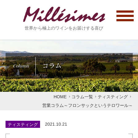
世界から極上のワインをお届けする喜び
コラム
Column
HOME
コラム一覧
ティスティング
営業コラム～フロンサックというテロワール～
ティスティング
2021.10.21