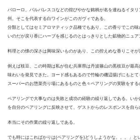
バローロ、バルバレスコなどの煌びやかな銘柄が名を連ねるイタリ
州。そこを代表する白ワインがこのガヴィである。
分類としてはセミアロマティック品種でもあり、この香りでこの味
いのだが戻り香にハーブを感じるのとはっきりとした鉱物的ニュア
料理との懐の深さは興味深いものがあり、この控えめな香りこそが
例えば枝豆、この時期は私が住む兵庫県は丹波篠山の黒枝豆が最高
味わいを発見できた。ヨード感もあるので竹輪の磯辺揚げにもとて
スーパーのお惣菜売り場にあるものと色々ペアリングの実験をする
ペアリングで大事なのは失敗と成功の経験の繰り返しである。いか
を自分のペアリングに反映させて、ゲストからのレスポンスを自ら
本当にその作業の繰り返しである。
でも時にはこればかりは(ペアリングを)どうしようかな。。。」と