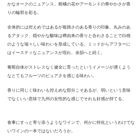
かなオークのニュアンス。柑橘の花やアーモンドの華やかさが香
りの輪郭を彩る。
全体的には控えめではあるが複雑さのある香りの印象。丸みのあ
るアタック、穏やかな酸味は樽由来の香りと合わさることで白桃
のような瑞々しい味わいを形成している。ミッドからアフターに
はイースティなニュアンスが現れ、余韻へと続く。
葡萄自体がストレスなく健全に育ったというイメージが湧くよう
なとてもフルーツのピュアさを感じる味わい。
香りに同じく味わいも控えめな部分こそあるが、弱いという意味
でなくいい意味で九州の女性的な感じでそれも好感が持てる。
食事にすっと寄り添うようなワインで、何かに特化というわけでな
いワインの一本ではないだろうか。