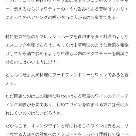
このテクニック独特のグリップ感のあるタンニンやストラクチャ
ー、例えるならジャワティーのような旨みのある苦味はソムリエ
にとってのペアリングの幅が本当に広がるのも事実である。
特に魅力的なのがフレッシュハーブを多用するタイ料理のような
エスニック料理であろう。もしくは中華料理のような野菜を素揚
げしてから油で炒めるような料理も口内のテクスチャーを同調さ
せるのにはいいように思う。
どちらにせよ大衆料理にフードフレンドリーなワインであると言
える。
ただ問題なのはこの独特な味わいはある程度のワインのテイステ
ィング経験が必要であり、初めてワインを飲まれる方には受け入
れにくいのではないだろうか。
だからこそ、オレンジワインと呼ばれるこのワインは売る人、サ
ーヴする人はその対象へのアプローチをしっかり理解して扱うべ