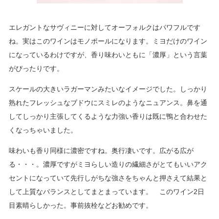
エレガントなサヴィニーに対してオーフォルクはパワフルです
ね。実はこのワインはモノポールになります。ミヨだけのワイン
になっているわけですが、香り味わいともに「濃厚」という言葉
がぴったりです。
スケールの大きいラガーマンみたいなイメージでした。しっかり
熟れたフレッシュなブドウにスミレのようなニュアンス。鼻を通
してしっかり主張してくるような力強い香りは既に鴨と合わせた
くなっちゃいました。
味わいも香り同様に濃密ですね。奥行凄いです。広がる広が
る・・・。濃厚ですがミヨらしい造りの繊細さがとてもいいアク
セントになっていて先行しがちな強さをちゃんと押さえて結果と
して上質なバランスとしてまとまっています。 このワイン2日
目素晴らしかった。事前抜栓などお勧めです。