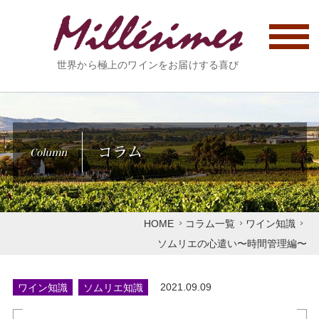
世界から極上のワインをお届けする喜び
コラム
Column
HOME
コラム一覧
ワイン知識
ソムリエの心遣い〜時間管理編〜
ワイン知識
ソムリエ知識
2021.09.09