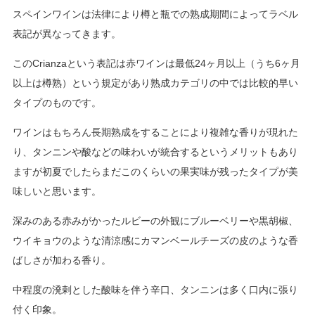
スペインワインは法律により樽と瓶での熟成期間によってラベル
表記が異なってきます。
この
Crianza
という表記は赤ワインは最低
24
ヶ月以上（うち
6
ヶ月
以上は樽熟）という規定があり熟成カテゴリの中では比較的早い
タイプのものです。
ワインはもちろん長期熟成をすることにより複雑な香りが現れた
り、タンニンや酸などの味わいが統合するというメリットもあり
ますが初夏でしたらまだこのくらいの果実味が残ったタイプが美
味しいと思います。
深みのある赤みがかったルビーの外観にブルーベリーや黒胡椒、
ウイキョウのような清涼感にカマンベールチーズの皮のような香
ばしさが加わる香り。
中程度の溌剌とした酸味を伴う辛口、タンニンは多く口内に張り
付く印象。