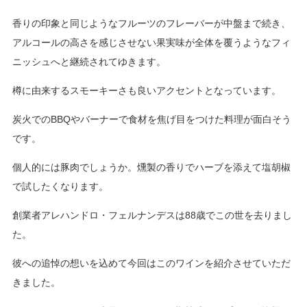
香りの印象と同じようなフルーツのフレーバーが中盤まで続き、
アルコールの高さを感じさせない果実味が全体を覆うようなフィ
ニッシュへと継続されてゆきます。
樽に由来するスモーキーさも良いアクセントとなっています。
炭火での
BBQ
やバーナーで食材を焦げ目をつけた料理が面白そう
です。
個人的には豚肉でしょうか。燻製の香りでハーブを添えて塩胡椒
で試したくなります。
創業者アレハンドロ・フェルナンデスは
88
歳でこの世を去りまし
た。
彼への追悼の想いを込めて今回はこのワインを紹介させていただ
きました。