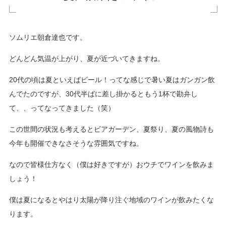
ソムリエ朝倉達也です。
どんどん気温が上がり、夏が近づいてきますね。
20
代の頃は夏といえばビール！ってな感じで暑い夏はガンガン飲
んでたのですが、
30
代半ばに差し掛かるともう
1
杯で勘弁し
て、、ってなってきました（笑）
この世間の状況も考えるとビアガーデン、夏祭り、夏の風物詩も
今年も開催できなさそうな雰囲気ですね。
なので皆様仕方なく（僕は好きですが）おウチでワインを飲みま
しょう！
僕は夏になるとやはり太陽が降り注ぐ地域のワインが飲みたくな
ります。