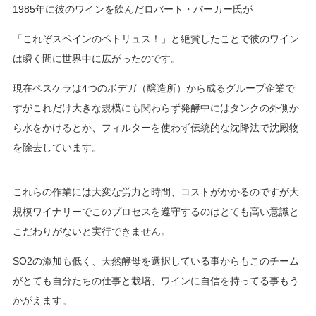
1985
年に彼のワインを飲んだロバート・パーカー氏が
「これぞスペインのペトリュス！」と絶賛したことで彼のワイン
は瞬く間に世界中に広がったのです。
現在ペスケラは
4
つのボデガ（醸造所）から成るグループ企業で
すがこれだけ大きな規模にも関わらず発酵中にはタンクの外側か
ら水をかけるとか、フィルターを使わず伝統的な沈降法で沈殿物
を除去しています。
これらの作業には大変な労力と時間、コストがかかるのですが大
規模ワイナリーでこのプロセスを遵守するのはとても高い意識と
こだわりがないと実行できません。
SO2
の添加も低く、天然酵母を選択している事からもこのチーム
がとても自分たちの仕事と栽培、ワインに自信を持ってる事もう
かがえます。