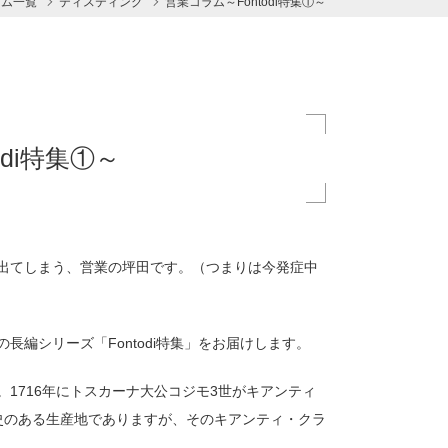
ラム一覧
ティスティング
営業コラム～Fontodi特集①～
odi特集①～
出てしまう、営業の坪田です。（つまりは今発症中
編シリーズ「Fontodi特集」をお届けします。
1716年にトスカーナ大公コジモ3世がキアンティ
史のある生産地でありますが、そのキアンティ・クラ
。