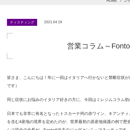
HOME
コ
2021.04.19
ティスティング
営業コラム～Font
皆さま、こんにちは！年に一回はイタリアへ行かないと禁断症状が
です）
同じ症状にお悩みのイタリア好きの方に、今回はミレジムコラム初の長
日本でも非常に有名となったトスカーナ州の赤ワイン、キアンティ。
を含む4産地の境界を定めたのが、世界最初の原産地保護の例で歴
シコ協会の会長が、Fontodi当主のジョヴァンニ・マネッティです