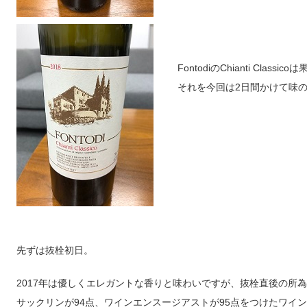
FontodiのChianti Cl
それを今回は2日間かけて味
先ずは抜栓初日。
2017年は優しくエレガントな香りと味わいですが、抜栓直後の所
サックリンが94点、ワインエンスージアストが95点をつけたワイ