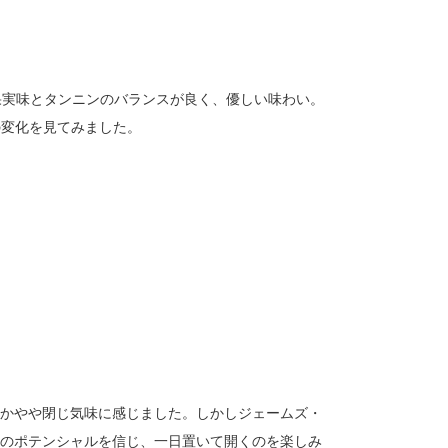
assicoは果実味とタンニンのバランスが良く、優しい味わい。
の変化を見てみました。
為かやや閉じ気味に感じました。しかしジェームズ・
ンのポテンシャルを信じ、一日置いて開くのを楽しみ