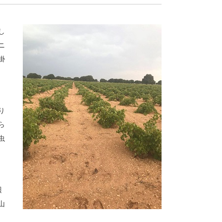
し
ニ
掛
り
ら
虫
穫
山