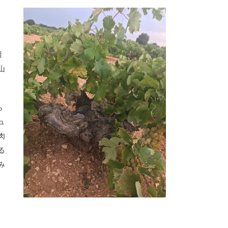
穫
山
ら
ュ
肉
る
み