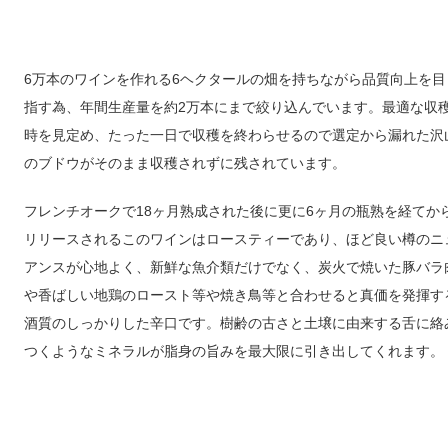
6万本のワインを作れる6ヘクタールの畑を持ちながら品質向上を目
指す為、年間生産量を約2万本にまで絞り込んでいます。最適な収
時を見定め、たった一日で収穫を終わらせるので選定から漏れた沢
のブドウがそのまま収穫されずに残されています。
フレンチオークで18ヶ月熟成された後に更に6ヶ月の瓶熟を経てか
リリースされるこのワインはロースティーであり、ほど良い樽のニ
アンスが心地よく、新鮮な魚介類だけでなく、炭火で焼いた豚バラ
や香ばしい地鶏のロースト等や焼き鳥等と合わせると真価を発揮す
酒質のしっかりした辛口です。樹齢の古さと土壌に由来する舌に絡
つくようなミネラルが脂身の旨みを最大限に引き出してくれます。