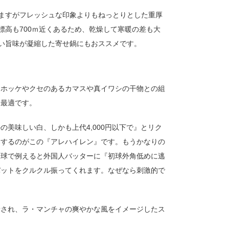
ますがフレッシュな印象よりもねっとりとした重厚
高も700ｍ近くあるため、乾燥して寒暖の差も大
い旨味が凝縮した寄せ鍋にもおススメです。
まホッケやクセのあるカマスや真イワシの干物との組
と最適です。
美味しい白、しかも上代4,000円以下で』とリク
案するのがこの『アレハイレン』です。もうかなりの
野球で例えると外国人バッターに『初球外角低めに逃
バットをクルクル振ってくれます。なぜなら刺激的で
新され、ラ・マンチャの爽やかな風をイメージしたス