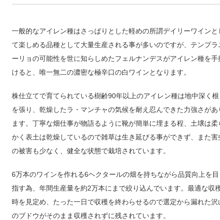
一般的なアイレン種はさっぱりとした軽めの所謂デイリーワインと
て楽しめる品種として大量生産される事が多いのですが、テンプラ
ーリョの可能性を世に知らしめたフェルナンデスがアイレン種を手
けると、唯一無二の濃密な極辛口の白ワインとなります。
株仕立てで育てられている樹齢90年以上のアイレン種は地中深く根
を張り、乾燥したラ・マンチャの気候を耐え忍んできた力強さがあ
ます。丁寧な畑仕事が物語るように靴が簡単に埋まる程、土壌は柔
かく表土は乾燥しているので雑草は生き延びる事ができず、また害
の被害も少なく、健全な状態で栽培されています。
6万本のワインを作れる6ヘクタールの畑を持ちながら品質向上を目
指す為、年間生産量を約2万本にまで絞り込んでいます。最適な収
時を見定め、たった一日で収穫を終わらせるので選定から漏れた沢
のブドウがそのまま収穫されずに残されています。