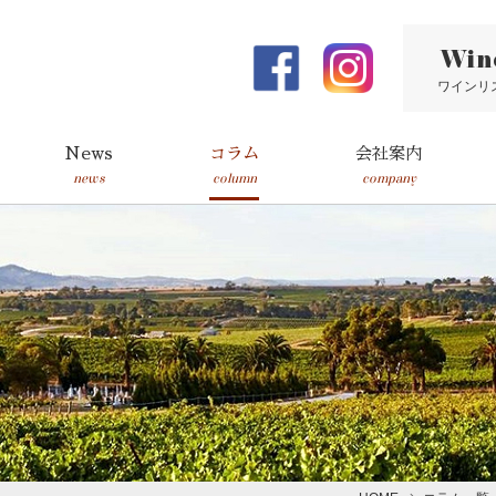
Win
ワインリ
News
コラム
会社案内
news
column
company