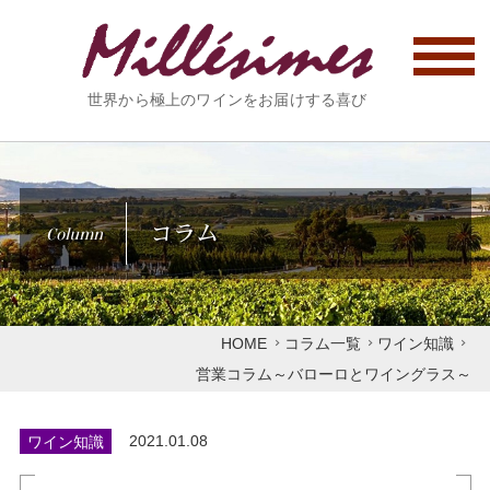
世界から極上のワインをお届けする喜び
コラム
Column
HOME
コラム一覧
ワイン知識
営業コラム～バローロとワイングラス～
ワイン知識
2021.01.08