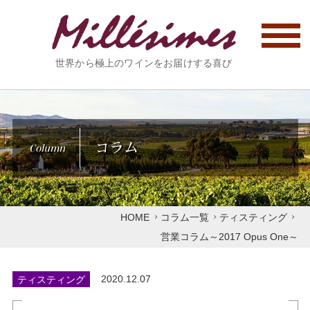
世界から極上のワインをお届けする喜び
コラム
Column
HOME
コラム一覧
ティスティング
営業コラム～2017 Opus One～
ティスティング
2020.12.07