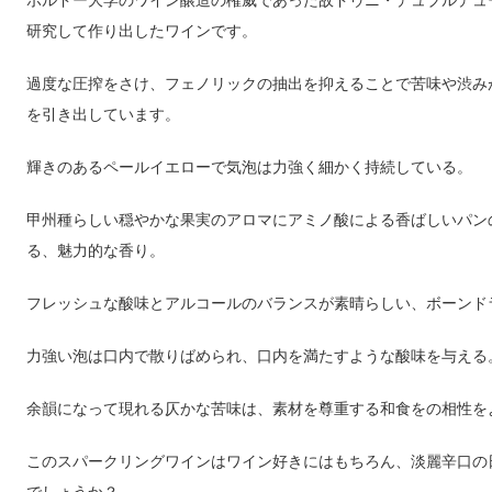
ボルドー大学のワイン醸造の権威であった故ドゥニ・デュブルデュ
研究して作り出したワインです。
過度な圧搾をさけ、フェノリックの抽出を抑えることで苦味や渋み
を引き出しています。
輝きのあるペールイエローで気泡は力強く細かく持続している。
甲州種らしい穏やかな果実のアロマにアミノ酸による香ばしいパン
る、魅力的な香り。
フレッシュな酸味とアルコールのバランスが素晴らしい、ボーンド
力強い泡は口内で散りばめられ、口内を満たすような酸味を与える
余韻になって現れる仄かな苦味は、素材を尊重する和食をの相性を
このスパークリングワインはワイン好きにはもちろん、淡麗辛口の