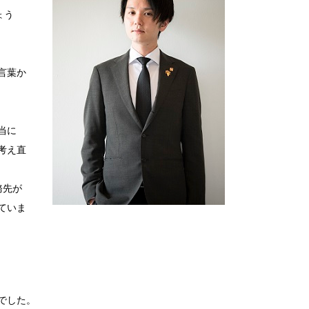
ょう
言葉か
当に
考え直
務先が
ていま
でした。