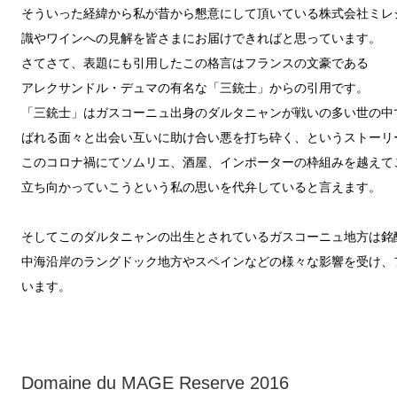
そういった経緯から私が昔から懇意にして頂いている株式会社ミレ
識やワインへの見解を
皆さまにお届けできればと思っています。
さてさて、表題にも引用したこの格言はフランスの文豪である
アレクサンドル・デュマの有名な「三銃士」からの引用です。
「三銃士」はガスコーニュ出身のダルタニャンが戦いの多い世の中
ばれる面々と出会い互いに助け合い悪を打ち砕く、というストーリ
このコロナ禍にてソムリエ、酒屋、インポーターの枠組みを越えて
立ち向かっていこうという私の思いを代弁していると言えます。
そしてこのダルタニャンの出生とされているガスコーニュ地方は銘
中海沿岸のラングドック地方やスペインなどの
様々な影響を受け、
います。
Domaine du MAGE Reserve 2016