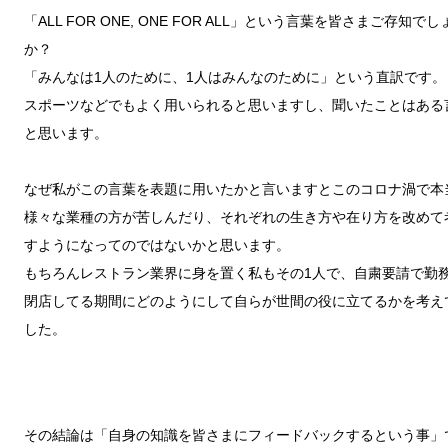
「
ALL FOR ONE, ONE FOR ALL
」という言葉を皆さまご存知でし
か？
「みんなは
1
人のために、
1
人はみんなのために」という直訳です。
スポーツなどでもよく用いられると思いますし、聞いたことはある
と思います。
なぜ私がこの言葉を表題に用いたかと言いますと
このコロナ渦で本
様々な業種の方が苦しんだり、それぞれの生き方や
在り方を改めて
すようになってのではないかと思います。
もちろんレストラン業界に身を置く私もその
1
人で、自粛要請で勤
閉店してる期間にどのようにして自らが世間の役に立てるかを考え
した。
その結論は「自身の知識を皆さまにフィードバックするという事」