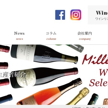
Win
ワインリ
News
コラム
会社案内
news
column
company
生産者紹介