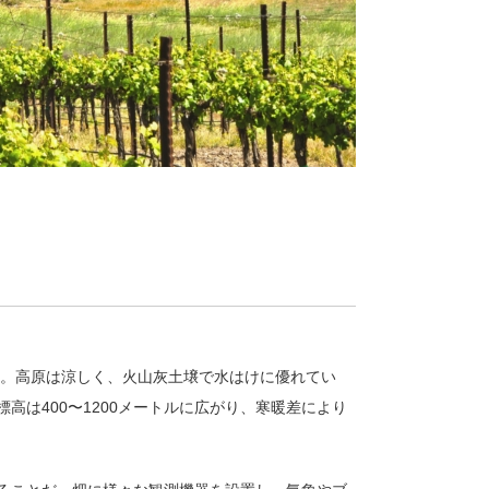
年。高原は涼しく、火山灰土壌で水はけに優れてい
は400〜1200メートルに広がり、寒暖差により