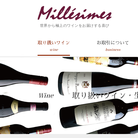
世界から極上のワインをお届けする喜び
取り扱いワイン
お取引について
wine
business
Wine
取り扱いワイン・